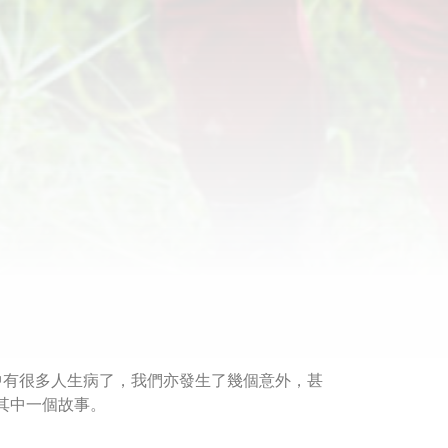
隊中有很多人生病了，我們亦發生了幾個意外，甚
其中一個故事。