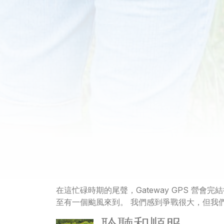
在這忙碌時期的尾聲，Gateway GPS 
至有一個颱風來到。 我們感到爭戰很大，但我