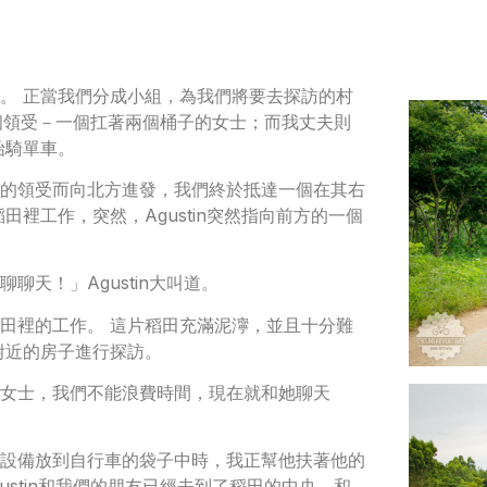
。 正當我們分成小組，為我們將要去探訪的村
有一個領受－一個扛著兩個桶子的女士；而我丈夫則
始騎單車。
的領受而向北方進發，我們終於抵達一個在其右
裡工作，突然，Agustin突然指向前方的一個
天！」Agustin大叫道。
田裡的工作。 這片稻田充滿泥濘，並且十分難
附近的房子進行探訪。
女士，我們不能浪費時間，現在就和她聊天
設備放到自行車的袋子中時，我正幫他扶著他的
ustin和我們的朋友已經去到了稻田的中央，和