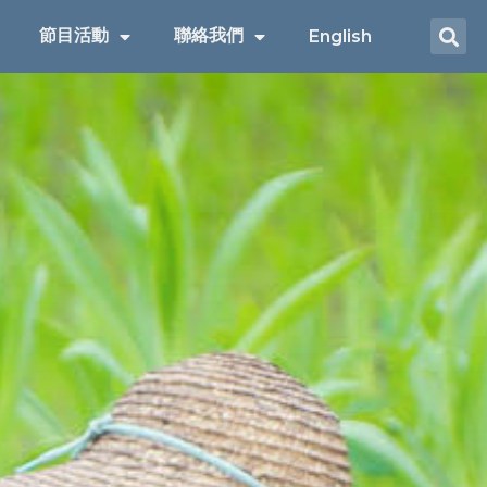
節目活動
聯絡我們
English