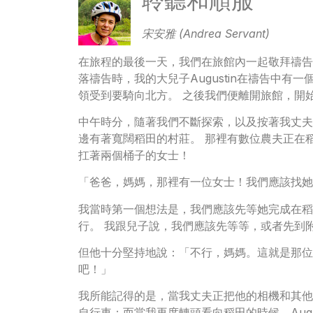
聆聽和順服
宋安雅 (Andrea Servant)
在旅程的最後一天，我們在旅館內一起敬拜禱告
落禱告時，我的大兒子Augustin在禱告中
領受到要騎向北方。 之後我們便離開旅館，開
中午時分，隨著我們不斷探索，以及按著我丈夫
邊有著寬闊稻田的村莊。 那裡有數位農夫正在稻田
扛著兩個桶子的女士！
「爸爸，媽媽，那裡有一位女士！我們應該找她聊聊
我當時第一個想法是，我們應該先等她完成在稻
行。 我跟兒子說，我們應該先等等，或者先到
但他十分堅持地說：「不行，媽媽。這就是那位
吧！」
我所能記得的是，當我丈夫正把他的相機和其他
自行車；而當我再度轉頭看向稻田的時候，Aug